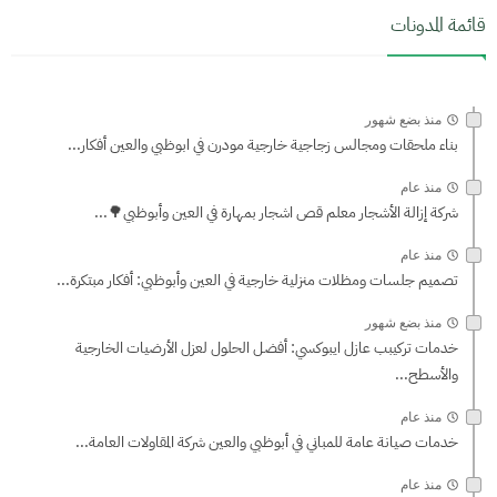
قائمة المدونات
منذ بضع شهور
بناء ملحقات ومجالس زجاجية خارجية مودرن في ابوظبي والعين أفكار...
منذ عام
شركة إزالة الأشجار معلم قص اشجار بمهارة في العين وأبوظبي🌳...
منذ عام
تصميم جلسات ومظلات منزلية خارجية في العين وأبوظبي: أفكار مبتكرة...
منذ بضع شهور
خدمات تركيبب عازل ايبوكسي: أفضل الحلول لعزل الأرضيات الخارجية
والأسطح...
منذ عام
خدمات صيانة عامة للمباني في أبوظبي والعين شركة المقاولات العامة...
منذ عام