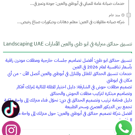
خدمات صيانة عامة للمباني في أبوظبي والعين: جودة وتميز في...
منذ عام
شركه صيانه مقاولات في العين: معلم دهانات وديكورات صباغ رخيص...
تنسيق حدائق منزلية في ابو ظبي والعين الأمارات Landscaping UAE
تنسيق حدائق ابو ظبي: أفضل تصاميم جلسات خارجية ومظلات مودرن راقية
بأسعار تنافسية لعام 2026 في العين
خدمات تنسيق الحدائق للفلل والمنازل في أبوظبي والعين أتصل الآن - من أي
مكان في ابوظبي
تصميم مظلات حوش في الشارقة: دليل اختيار المظلة المثالية لمنزلك أفكار
وتصاميم مبتكرة لتركيب مظلات الحوش والحدائق
دليل فخامة ترتيب وتصميم الحدائق في دبي: نحوّل فناء منزلك إلى واحة ملكية
تجمع بين الديكور العصري وسحر الطبيعة
أفضل شركة تصميم حدائق في أبوظبي والعين: حول منزلك إلى واحة من
الرفاهية