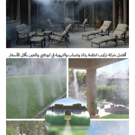
أفضل شركة تركيب انظمة رذاذ وضباب والتهوية في ابوظبي والعين بأقل الأسعار