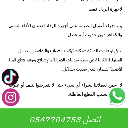
لأجهزة الرذاذ فقط.
يتم إجراء أعمال الصيانة على أجهزة الرذاذ لضمان الأداء المهني
والكفاءة دون حدوث أية عطل.
حتى لو قامت الشركة
شبكات تركيب الضباب والرذاذ
نحن نتحمل
المسئولية الكاملة عن توفير خدمات الصيانة والإصلاح وتوفير قطع الغيار
الأصلية لضمان عدم حدوث مشاكل.
لا نسمح لعملائنا بشراء أي شيء حتى لا يتعرضوا لتلف أو عيوب
متكررة بسبب القطع العاطلة.
ما الاختلاف بين تركيب الرذاذ الآلي والرذاذ التقليدي؟
اتصل 0547704758
هناك عدد من الأنظمة المختلفة في تركيب رذاذ الماء
شركة تقوم بتركيب