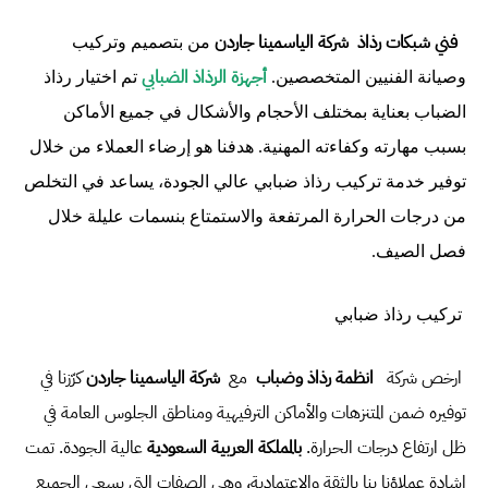
فني شبكات رذاذ
شركة الياسمينا جاردن
من بتصميم وتركيب
أجهزة الرذاذ الضبابي
وصيانة الفنيين المتخصصين.
تم اختيار رذاذ
الضباب بعناية بمختلف الأحجام والأشكال في جميع الأماكن
بسبب مهارته وكفاءته المهنية. هدفنا هو إرضاء العملاء من خلال
توفير خدمة تركيب رذاذ ضبابي عالي الجودة، يساعد في التخلص
من درجات الحرارة المرتفعة والاستمتاع بنسمات عليلة خلال
فصل الصيف.
تركيب رذاذ ضبابي
ارخص شركة
انظمة رذاذ وضباب
مع
شركة الياسمينا جاردن
كرّزنا في
توفيره ضمن المتنزهات والأماكن الترفيهية ومناطق الجلوس العامة في
ظل ارتفاع درجات الحرارة.
بالمملكة العربية السعودية
عالية الجودة. تمت
إشادة عملاؤنا بنا بالثقة والاعتمادية، وهي الصفات التي يسعى الجميع