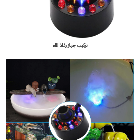
تركيب جهاز رذاذ الماء