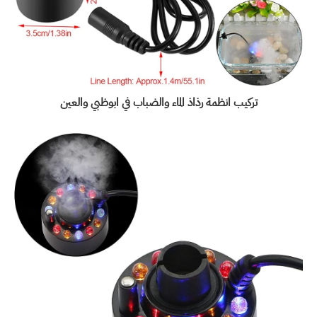
تركيب انظمة رذاذ الماء والضباب
في ابوظبي والعين