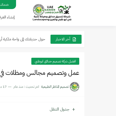
خدماتنا | aping UAE
تنسيق حدائق الفلل لاندسكيب دي
إنشاء الغر
عمل جلسات خارجية مع مظلات في
حول حديقتك إلى واحة ملكية أرقى
أخر الاخبار
دليل تنسيق حدائق منزلية مودرن في ابوظي 2026: 
أفكار مبتكرة لتزيين واجهات ومدا
افضل شركة تصميم حدائق ابوظبي
عمل وتصميم مجالس ومظلات في ساح
تصميم المناظر الطبيعية
اخر تحديث :
منذ عام
17 دقائق للقراءة
جدول التنقل