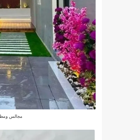
مجالس ومظلا