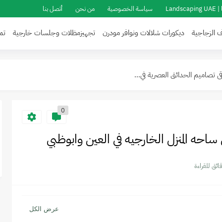
Landsc
سياسة الخصوصية
من نحن
أتصل بنا
كورات خارجية في ابوظبي - أفضل...
ف الزجاجية
ديكورات شلالات ونوافر مودرن
تجهيزمظلات وجلسات خارجية
تم
 ابوظبي والعين ما يجعل...
 تصاميم الحدائق العصرية في...
أفكار ديكورات...
خل المنازل والفلل من الخارج في...
0
ه المنزل الخارجيه في العين وابوظبي