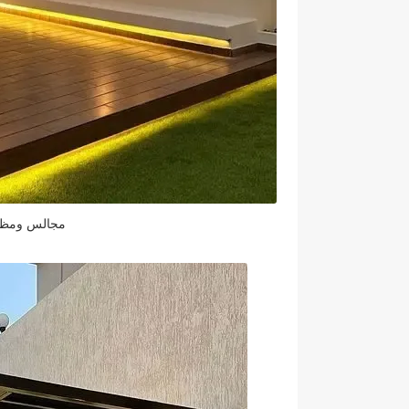
مجالس ومظلا