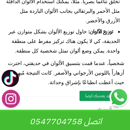
تخلق تناغماً بصرياً. مثلاً، يمكنك استخدام الألوان الدافئة
مثل الأحمر والبرتقالي بجانب الألوان الباردة مثل
الأزرق والأخضر.
توزيع الألوان:
حاول توزيع الألوان بشكل متوازن عبر
الحديقة، كي لا يكون هناك تركيز مفرط على منطقة
واحدة. يمكن وضع ألوان تمثل شخصية كل منطقة.
شخصياً، عندما قمت بتنسيق الألوان في حديقتي، اخترت
أزهاراً باللونين الأرجواني والأصفر. كانت النتيجة مُبهِرة،
حيث أعطت انطباعًا بإشراق وحداثة.
قد يعجبك ايضا
منذ عام
ترتيب حديقة منزلية مودرن بأسلوب مبتكر في العين وأبوظبي
اتصل 0547704758