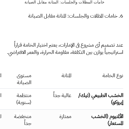
خامات المظلات والجلسات: المتانة مقابل الصيانة
6. خامات المظلات والجلسات: المتانة مقابل الصيانة
عند تصميم أي مشروع في الإمارات، يعتبر اختيار الخامة قراراً
استراتيجياً يوازن بين التكلفة، مقاومة الحرارة، والعمر الافتراضي.
نوع الخامة
المتانة
مستوى
ا
الصيانة
الخشب الطبيعي (تيك/
عالية جداً
منتظمة
ا
إيروكو)
(سنوية)
الألمنيوم (الخشب
ممتازة
منخفضة
ا
المستعار)
جداً