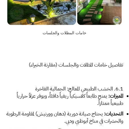
خامات المظلات والجلسات
تفاصيل خامات المظلات والجلسات (مقارنة الخبراء)
6.1. الخشب الطبيعي المعالج: الجمالية الفاخرة
المميزات:
يمنح طابعاً كلاسيكياً ريفياً دافئاً، ويوفر عزلاً حرارياً
طبيعياً ممتازاً.
التحديات:
يحتاج صيانة دورية (دهان وورنيش) لمقاومة الرطوبة
والحشرات في مناخ أبوظبي ودبي.