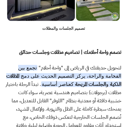
تصميم الجلسات والمظلات
تصمم واحة أحلامك | تصاميم مظلات وجلسات حدائق
لتحويل حديقتك في الرياض إلى "واحة أحلام"
تجمع بين
المظلات
الفخامة والراحة، يركز التصميم الحديث على دمج
الذكية
الجلسات المريحة
. تبدأ الرحلة باختيار
و
كعناصر أساسية
مظلات (برجولات) بتصاميم هندسية عصرية، سواء كانت
خشبية دافئة أو معدنية بنظام "اللوفر" القابل للتعديل، مما
يمنحك سيطرة كاملة على الظل والتهوية. ولإكمال المشهد،
تُصمم الجلسات الخارجية لتعكس ذوقك الخاص، مع
استخدام أثاث مقاوم للعوامل الجوية وإضاءة ليلية خافتة