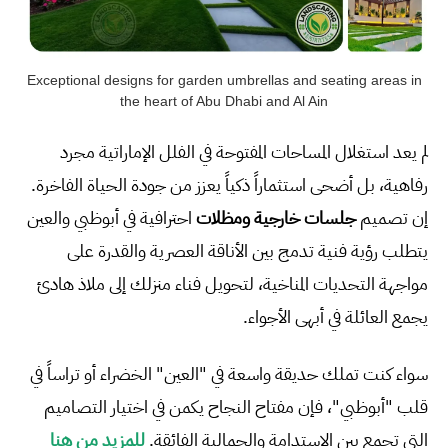
Exceptional designs for garden umbrellas and seating areas in
the heart of Abu Dhabi and Al Ain
لم يعد استغلال المساحات المفتوحة في الفلل الإماراتية مجرد
رفاهية، بل أضحى استثماراً ذكياً يعزز من جودة الحياة الفاخرة.
إن تصميم
جلسات خارجية ومظلات
احترافية في أبوظبي والعين
يتطلب رؤية فنية تدمج بين الأناقة العصرية والقدرة على
مواجهة التحديات المناخية، لتحويل فناء منزلك إلى ملاذ هادئ
يجمع العائلة في أبهى الأجواء.
سواء كنت تملك حديقة واسعة في "العين" الخضراء أو تراساً في
قلب "أبوظبي"، فإن مفتاح النجاح يكمن في اختيار التصاميم
التي تجمع بين الاستدامة والجمالية الفائقة.
للمزيد من هنا