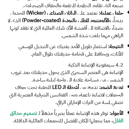
صنعه التي تقاوم الرطوبة المرتفعة والجفاف الصحراوي.
حلول عملية:
نعتمد على
الراتان الصناعي (Wicker)
المجدول
يدوياً، و
الألومنيوم المطلي بالبودرة (Powder-coated)
الذي لا
يصدأ، بالإضافة إلى أقمشة الأكريليك العالمية التي لا تفقد لونها
الزاهي مهما بلغت شدة الشمس.
النتيجة:
استثمار طويل الأمد يغنيك عن التبديل الموسمي
للأثاث، ويحافظ على فخامة حديقتك طوال العام.
4.2 سيمفونية الإضاءة الذكية
الإضاءة هي العنصر السحري الذي يحول حديقتك بعد غروب
الشمس من مساحة عادية إلى واحة ليلية ساحرة.
توزيع الضوء:
ندمج بين
أشرطة الـ LED
المخفية تحت حواف
البرجولات لإضاءة ناعمة، وبين الفوانيس الشرقية العصرية التي
تضفي لمسة من التراث الإماراتي الراقي.
الأجواء:
توفر هذه الإضاءة عمقاً بصرياً مذهلاً لـ
تصميم حدائق
الفلل
، مما يجعلها المكان المفضل للتجمعات العائلية الدافئة.