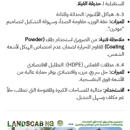
المستقبلية لـ
حديقة الفيلا
.
6.3. هياكل الألمنيوم: الحداثة والمتانة
المميزات:
خفة الوزن، مقاومة الصدأ، وسهولة التشكيل لتصاميم
"مودرن".
ملاحظة فنية:
من الضروري استخدام طلاء
(Powder
Coating)
المقاوم للحرارة لضمان عدم امتصاص الهيكل لأشعة
الشمس.
6.4. مظلات القماش (HDPE): التظليل الاقتصادي
المميزات:
حل سريع، مرن، واقتصادي يوفر حماية عالية من
الأشعة فوق البنفسجية.
الاستخدام:
مثالية للمساحات الكبيرة والمفتوحة التي تتطلب حلاً
غير مكلف وسهل التبديل.