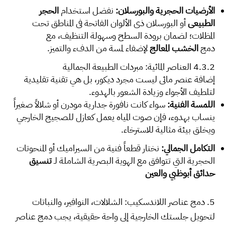
الأرضيات الحجرية والبورسلان:
نفضل استخدام
الحجر
الطبيعي
أو البورسلان ذي الألوان الفاتحة في المناطق تحت
المظلات؛ لضمان برودة السطح وسهولة التنظيف، مع
دمج
الخشب المعالج
لإضفاء لمسة من الدفء والتميز.
4.3.2 العناصر المائية: مبردات الطبيعة الجمالية
إضافة عنصر مائي ليست مجرد ديكور، بل هي تقنية تقليدية
لتلطيف الأجواء وزيادة الشعور بالهدوء.
اللمسة الفنية:
سواء كانت نافورة جدارية مودرن أو شلالاً صغيراً
ينساب بهدوء، فإن صوت المياه يعمل كعازل للصجيج الخارجي
ويخلق بيئة مثالية للاسترخاء.
التكامل الجمالي:
نختار قطعاً فنية من السيراميك أو المنحوتات
الحجرية التي تتوافق مع الهوية البصرية الشاملة لـ
تنسيق
حدائق أبوظبي والعين
5. دمج عناصر اللاندسكيب: الشلالات، النوافير، والنباتات
لتحويل جلستك الخارجية إلى واحة حقيقية، يجب دمج عناصر