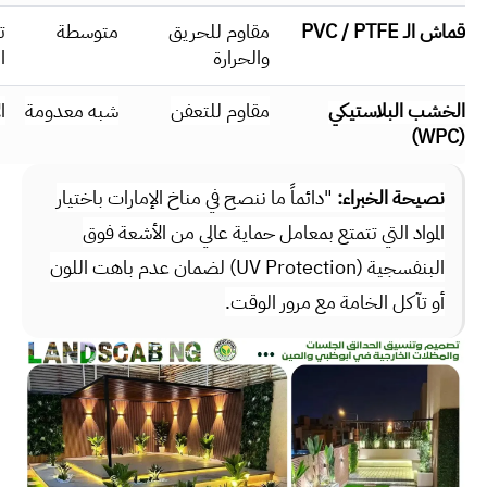
قماش الـ PVC / PTFE
مقاوم للحريق
متوسطة
ت
والحرارة
ا
الخشب البلاستيكي
مقاوم للتعفن
شبه معدومة
الأ
(WPC)
نصيحة الخبراء:
"دائماً ما ننصح في مناخ الإمارات باختيار
المواد التي تتمتع بمعامل حماية عالي من الأشعة فوق
البنفسجية (UV Protection) لضمان عدم باهت اللون
أو تآكل الخامة مع مرور الوقت.