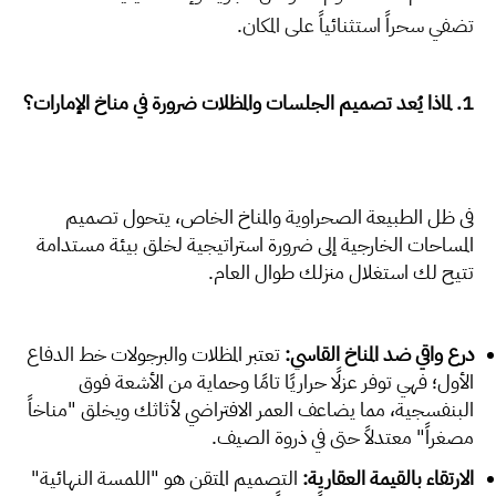
تضفي سحراً استثنائياً على المكان.
1. لماذا يُعد تصميم الجلسات والمظلات ضرورة في مناخ الإمارات؟
في ظل الطبيعة الصحراوية والمناخ الخاص، يتحول تصميم
المساحات الخارجية إلى ضرورة استراتيجية لخلق بيئة مستدامة
تتيح لك استغلال منزلك طوال العام.
درع واقي ضد المناخ القاسي:
تعتبر المظلات والبرجولات خط الدفاع
الأول؛ فهي توفر عزلًا حراريًا تامًا وحماية من الأشعة فوق
البنفسجية، مما يضاعف العمر الافتراضي لأثاثك ويخلق "مناخاً
مصغراً" معتدلاً حتى في ذروة الصيف.
الارتقاء بالقيمة العقارية:
التصميم المتقن هو "اللمسة النهائية"