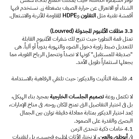
الشتاء أو الانعزال عن حرارة الصيف بضغطة زر. نستخدم فيها
أقمشة تقنية مثل
التفلون
و
HDPE
المقاومة للأتربة والاشتعال.
3.3 مظلات الألمنيوم المجدولة (Louvred)
تمثل قمة التطور؛ حيث تتيح لك شفرات الألمنيوم القابلة
للتعديل ضبط زاوية دخول الضوء والتهوية يدوياً أو آلياً. هي
"صديقة للمستقبل" كونها لا تصدأ وتتحمل الرياح القوية، مما
يجعلها استثماراً طويل الأمد.
4. فلسفة التأثيث والديكور: حيث تلتقي الرفاهية بالاستدامة
لا تكتمل روعة
تصميم الجلسات الخارجية
بمجرد بناء الهيكل،
بل في اختيار التفاصيل التي تمنح المكان روحه. في مناخ الإمارات،
يُعد اختيار الديكور بمثابة معادلة دقيقة توازن بين الجمال
البصري والقدرة على الصمود.
4.1 خامات ذكية تتحدى الزمن
في
أبوظبي والعين
، لا نختار الأثاث لمظهره فحسب، بل لتقنيات