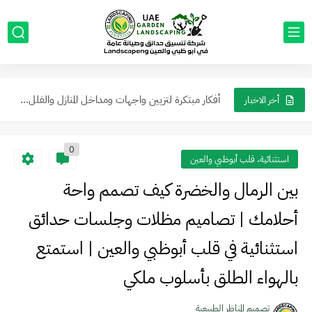
تنسيق حدائق ابو ظبي: أفضل تصاميم جلسات خارجية ومظلات مودرن...
خدمات تنسيق الحدائق للفلل والمنازل في أبوظبي والعين أتصل الآن...
أخر الاخبار
تصميم مظلات حوش في الشارقة: دليل اختيار المظلة المثالية لمنزلك...
0
دليل فخامة ترتيب وتصميم الحدائق في دبي: نحوّل فناء منزلك...
استثنائية، قلب أبوظبي والعين
أفضل شركة تصميم حدائق في أبوظبي والعين: حول منزلك إلى...
بين الرمال والخضرة كيف تصمم واحة
تنسيق حدائق الفلل لاندسكيب ديكورات خارجية في ابوظبي - أفضل...
أحلامك | تصاميم مظلات وجلسات حدائق
عمل جلسات خارجية مع مظلات في ابوظبي والعين ما يجعل...
استثنائية في قلب أبوظبي والعين | استمتع
حول حديقتك إلى واحة ملكية أرقى تصاميم الحدائق العصرية في...
بالهواء الطلق بأسلوب ملكي
دليل تنسيق حدائق منزلية مودرن في ابوظي 2026: أفكار ديكورات...
تصميم المناظر الطبيعية