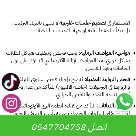
الاستثمار في
تصميم جلسات خارجية
لا ينتهي بانتهاء التركيب،
بل يبدأ بالحفاظ عليه لمواجهة التحديات المناخية:
مواجهة العواصف الرملية:
يجب فحص وتنظيف هياكل المظلات
بشكل دوري بعد العواصف لإزالة الأتربة التي قد تؤثر على لون
الخامات وقوة المفاصل.
فحص الروابط المعدنية:
يُنصح بإجراء فحص سنوي للبراغي
والروابط في البرجولات (خاصة الألمنيوم) للتأكد من عدم وجود أي
ارتخاء نتيجة التمدد والتقلص الحراري.
العناية بالنباتات:
التأكد من كفاءة أنظمة الري الأوتوماتيكية
لضمان بقاء المساحات الخضراء نضرة في أشهر الصيف الحارة.
اتصل 0547704758