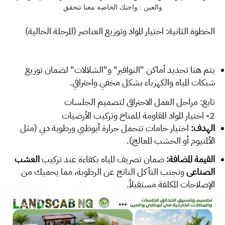
والعين : واحتك الخاصة معنا تتحقق
الخطوة الثانية: اختيار المواد وتوزيع العناصر (المرحلة الحالية)
يتم هنا تحديد أماكن "النوافير" و"الشلالات" لضمان توزيع
شبكات المياه والكهرباء بشكل مخفي واحترافي.
تابع: مراحل العمل الاحترافي لتصميم الجلسات
2- اختيار المواد المقاومة للمناخ وتركيب الأرضيات
الهدف:
اختيار خامات تتحمل حرارة أبوظبي ورطوبة دبي (مثل
الألمنيوم أو الخشب المعالج).
القيمة المضافة:
ضمان تصريف المياه بكفاءة عند تركيب
العشب
الصناعي
وتجنب التآكل الناتج عن الرطوبة، مما يحميك من
الإصلاحات المكلفة مستقبلاً.